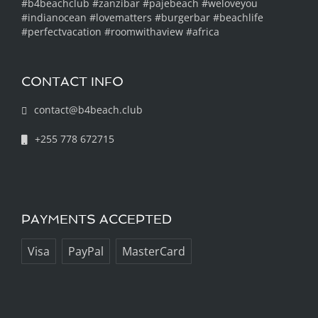
#b4beachclub #zanzibar #pajebeach #weloveyou
#indianocean #lovematters #burgerbar #beachlife
#perfectvacation #roomwithaview #africa
CONTACT INFO
contact@b4beach.club
+255 778 672715
PAYMENTS ACCEPTED
Visa
PayPal
MasterCard